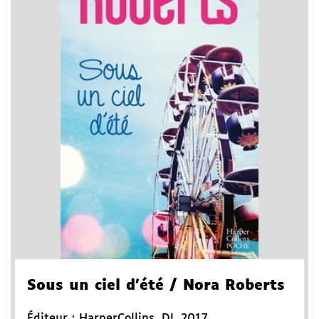
Sous un ciel d'été
/ Nora Roberts
Éditeur :
HarperCollins
,
DL 2017