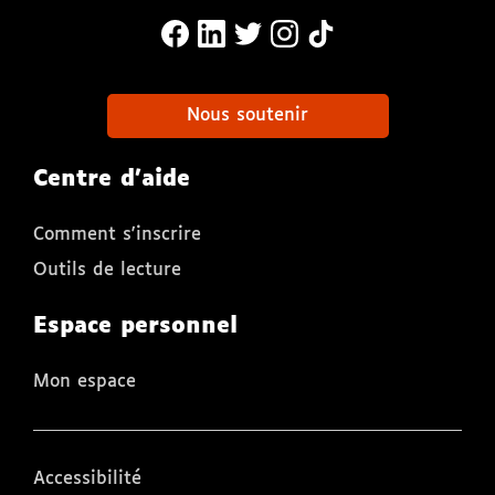
MonaLira Sur Facebook (nouvelle f
MonaLira Sur Linkedin (nouvell
MonaLira Sur Twitter (nouv
MonaLira Sur Instagra
MonaLira Sur TikTo
Nous soutenir
Centre d'aide
Comment s'inscrire
Outils de lecture
Espace personnel
Mon espace
Accessibilité