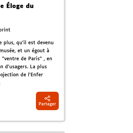
de Éloge du
print
e plus, qu'il est devenu
musée, et un égout à
u "ventre de Paris" , en
on d'usagers. La plus
ojection de l'Enfer
)
Partager