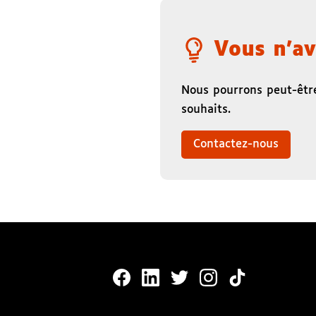
Vous n'av
Nous pourrons peut-être
souhaits.
Contactez-nous
MonaLira Sur Facebook (nouvelle
MonaLira Sur Linkedin (nouv
MonaLira Sur Twitter (
MonaLira Sur Ins
MonaLira Sur