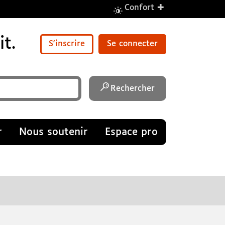
+
Confort
t.
S'inscrire
Se connecter
Rechercher
r
Nous soutenir
Espace pro