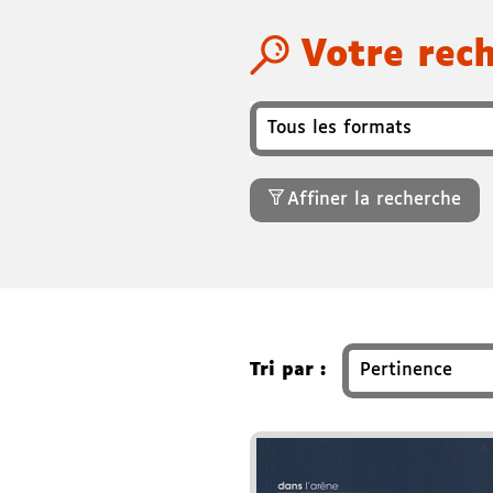
Votre rec
Format
Recherchez un titre, auteu
Affiner la recherche
Tri par :