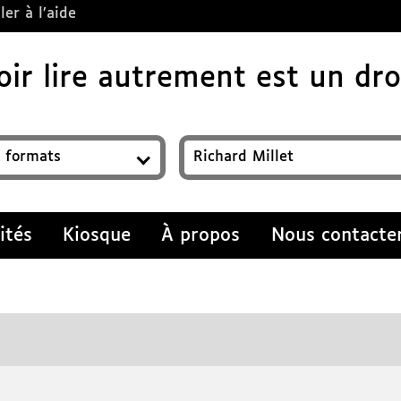
ler à l’aide
ir lire autrement est un droi
z un titre, auteur, ISBN, sujet…
ités
Kiosque
À propos
Nous contacte