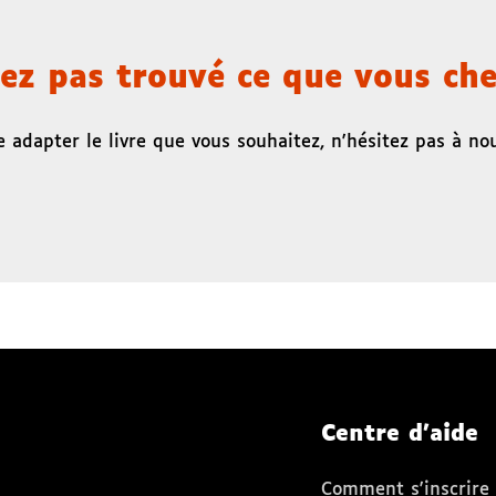
ez pas trouvé ce que vous che
 adapter le livre que vous souhaitez, n'hésitez pas à nou
Centre d'aide
 fenêtre)
elle fenêtre)
nouvelle fenêtre)
tagram (nouvelle fenêtre)
 TikTok (nouvelle fenêtre)
Comment s'inscrire