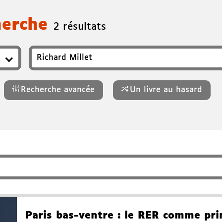
herche
2 résultats
r, ISBN, genre…
Recherche avancée
Un livre au hasard
Paris bas-ventre
: le RER comme pri