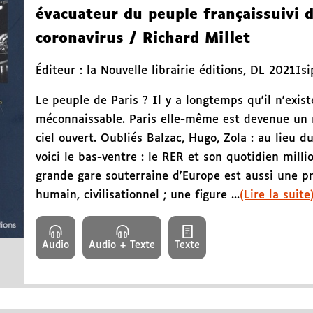
évacuateur du peuple français
suivi 
coronavirus
/ Richard Millet
Éditeur :
la Nouvelle librairie éditions
,
DL 2021
Isi
Le peuple de Paris ? Il y a longtemps qu'il n'exist
méconnaissable. Paris elle-même est devenue un 
ciel ouvert. Oubliés Balzac, Hugo, Zola : au lieu d
voici le bas-ventre : le RER et son quotidien milli
grande gare souterraine d'Europe est aussi une pr
humain, civilisationnel ; une figure ...
(Lire la suite
Audio
Audio + Texte
Texte