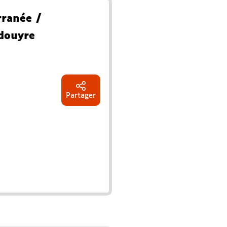
rranée
/
ldouyre
Partager