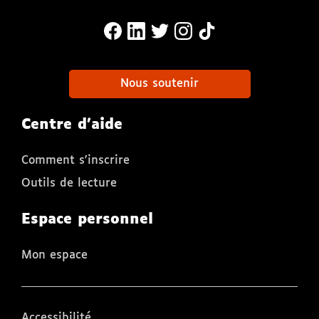
MonaLira Sur Facebook (nouvelle f
MonaLira Sur Linkedin (nouvell
MonaLira Sur Twitter (nouv
MonaLira Sur Instagra
MonaLira Sur TikTo
Nous soutenir
Centre d'aide
Comment s'inscrire
Outils de lecture
Espace personnel
Mon espace
Accessibilité