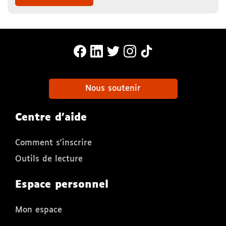
MonaLira Sur Facebook (nouvelle f
MonaLira Sur Linkedin (nouvell
MonaLira Sur Twitter (nouv
MonaLira Sur Instagra
MonaLira Sur TikTo
Nous soutenir
Centre d'aide
Comment s'inscrire
Outils de lecture
Espace personnel
Mon espace