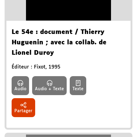
Le 54e
: document
/ Thierry
Huguenin
; avec la collab. de
Lionel Duroy
Éditeur :
Fixot
,
1995
Audio
Audio + Texte
Texte
Partager