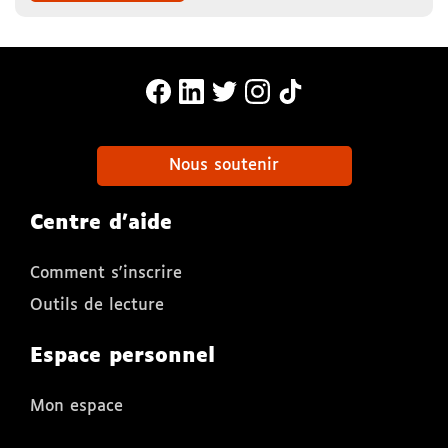
MonaLira Sur Facebook (nouvelle f
MonaLira Sur Linkedin (nouvell
MonaLira Sur Twitter (nouv
MonaLira Sur Instagra
MonaLira Sur TikTo
Nous soutenir
Centre d'aide
Comment s'inscrire
Outils de lecture
Espace personnel
Mon espace