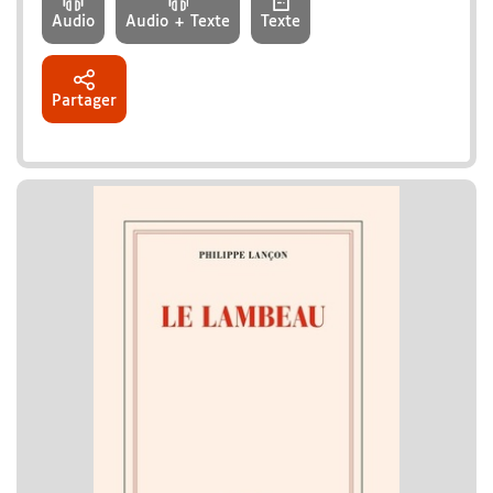
Audio
Audio + Texte
Texte
Partager