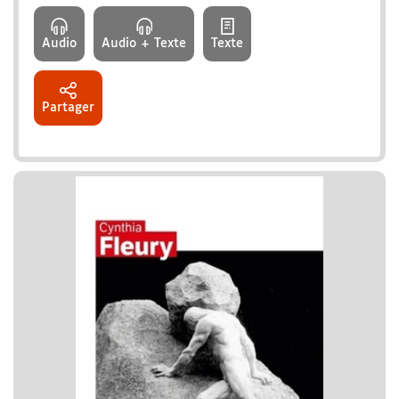
Audio
Audio + Texte
Texte
Partager