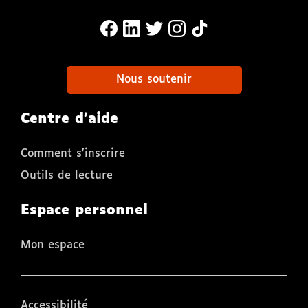
MonaLira Sur Facebook (nouvelle f
MonaLira Sur Linkedin (nouvell
MonaLira Sur Twitter (nouv
MonaLira Sur Instagra
MonaLira Sur TikTo
Nous soutenir
Centre d'aide
Comment s'inscrire
Outils de lecture
Espace personnel
Mon espace
Accessibilité