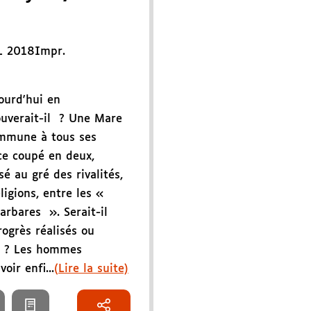
L 2018
Impr.
jourd'hui en
ouverait-il ? Une Mare
mmune à tous ses
ce coupé en deux,
sé au gré des rivalités,
ligions, entre les «
arbares ». Serait-il
rogrès réalisés ou
es ? Les hommes
oir enfi...
(Lire la suite)