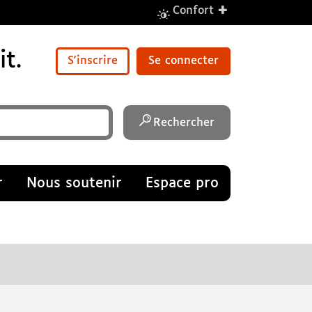
+
Confort
t.
S'inscrire
Se connecter
Rechercher
r
Nous soutenir
Espace pro