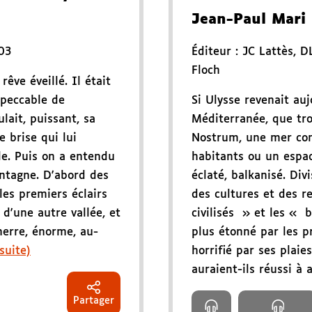
Jean-Paul Mari
03
Éditeur :
JC Lattès
,
D
Floch
 rêve éveillé. Il était
mpeccable de
Si Ulysse revenait au
ulait, puissant, sa
Méditerranée, que tr
e brise qui lui
Nostrum, une mer co
le. Puis on a entendu
habitants ou un espa
tagne. D'abord des
éclaté, balkanisé. Divi
les premiers éclairs
des cultures et des re
 d'une autre vallée, et
civilisés » et les « b
nerre, énorme, au-
plus étonné par les p
 suite)
horrifié par ses plai
auraient-ils réussi à av
Partager