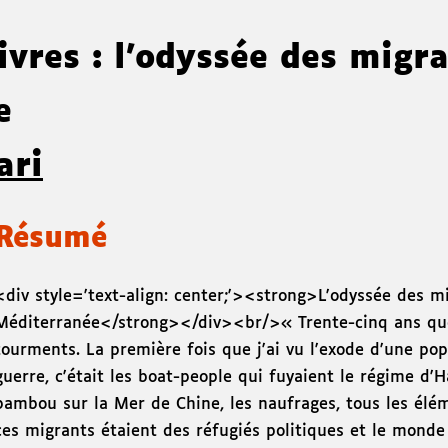
ivres : l'odyssée des migr
ée
ari
Résumé
<div style='text-align: center;'><strong>L'odyssée des m
Méditerranée</strong></div><br/>« Trente-cinq ans que
tourments. La première fois que j'ai vu l'exode d'une po
guerre, c'était les boat-people qui fuyaient le régime d'
bambou sur la Mer de Chine, les naufrages, tous les élém
ces migrants étaient des réfugiés politiques et le monde 