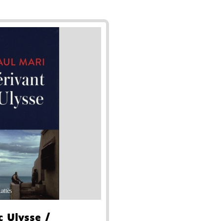
c Ulysse
/