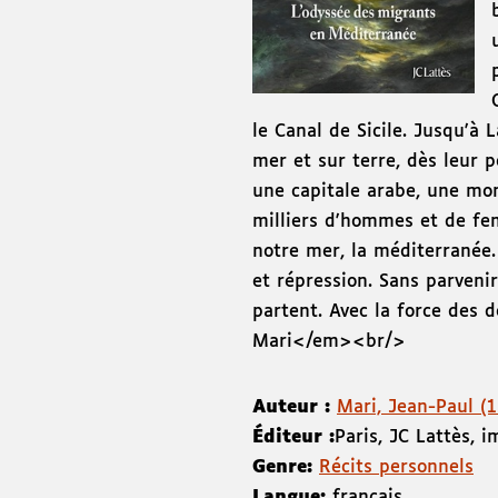
le Canal de Sicile. Jusqu'à 
mer et sur terre, dès leur p
une capitale arabe, une mon
milliers d'hommes et de fem
notre mer, la méditerranée.
et répression. Sans parveni
partent. Avec la force des 
Mari</em><br/>
Auteur :
Mari, Jean-Paul (19
Éditeur :
Paris
,
JC Lattès
,
i
Genre:
Récits personnels
Langue:
français.