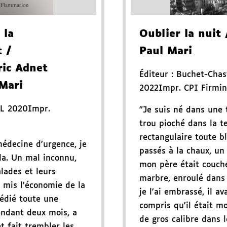
 la
Oublier la nuit
t
/
Paul Mari
ric Adnet
Éditeur :
Buchet-Chas
 Mari
2022
Impr. CPI Firmin
L 2020
Impr.
"Je suis né dans une
trou pioché dans la t
rectangulaire toute b
édecine d'urgence, je
passés à la chaux, un 
la. Un mal inconnu,
mon père était couché
alades et leurs
marbre, enroulé dans
 mis l'économie de la
je l'ai embrassé, il av
pédié toute une
compris qu'il était mo
endant deux mois, a
de gros calibre dans l
t fait trembler les