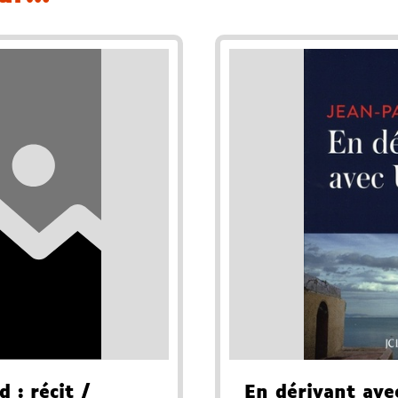
ad
: récit
/
En dérivant ave