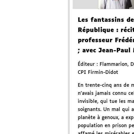
Les fantassins de
République
: réci
professeur Frédé
; avec Jean-Paul
Éditeur :
Flammarion
,
D
CPI Firmin-Didot
En trente-cinq ans de m
n'avais jamais connu ce
invisible, qui tue les m
soignants. Un mal qui a
planète à genoux, a ex
population en prison p
affamé les misérables e