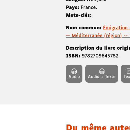
Pays:
France.
Mots-clés:
Nom commun:
Émigration 
-- Méditerranée (région) --
Description du livre origi
ISBN:
9782709645782
.
Audio
Audio + Texte
Tex
Du même aut