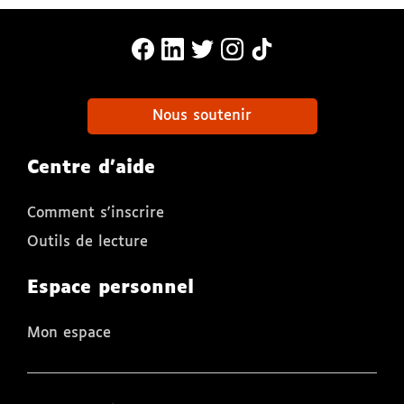
MonaLira Sur Facebook (nouvelle f
MonaLira Sur Linkedin (nouvell
MonaLira Sur Twitter (nouv
MonaLira Sur Instagra
MonaLira Sur TikTo
Nous soutenir
Centre d'aide
Comment s'inscrire
Outils de lecture
Espace personnel
Mon espace