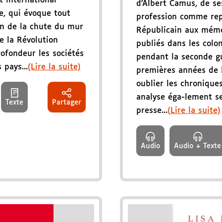
 international
d'Albert Camus, de se
e, qui évoque tout
profession comme rep
n de la chute du mur
Républicain aux mémo
e la Révolution
publiés dans les col
rofondeur les sociétés
pendant la seconde g
 pays...
(Lire la suite)
premières années de l
oublier les chroniques
analyse éga-lement se
Texte
Partager
presse...
(Lire la suite)
Audio
Audio + Texte