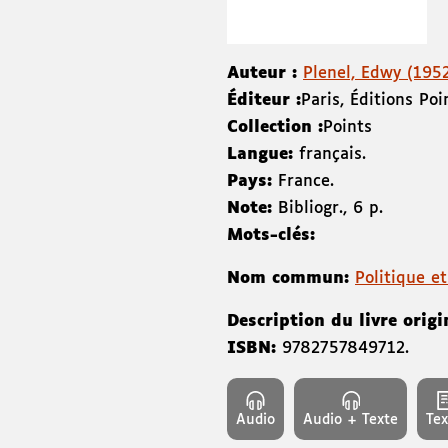
Auteur :
Plenel, Edwy (1952-
Éditeur :
Paris
,
Éditions Poi
Collection :
Points
Langue:
français.
Pays:
France.
Note:
Bibliogr., 6 p.
Mots-clés:
Nom commun:
Politique e
Description du livre origi
ISBN:
9782757849712
.
Audio
Audio + Texte
Tex