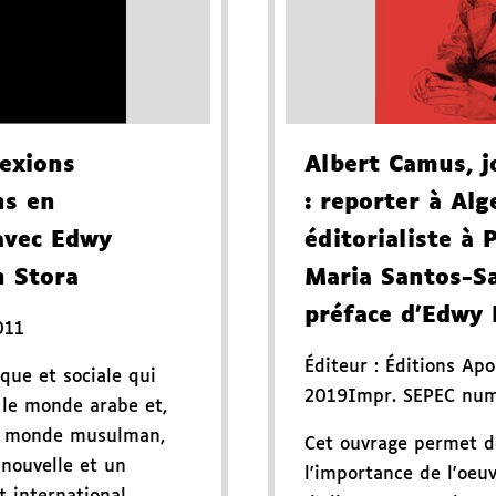
lexions
Albert Camus, j
ns en
: reporter à Alg
avec Edwy
éditorialiste à 
 Stora
Maria Santos-S
préface d'Edwy 
011
Éditeur :
Éditions Ap
que et sociale qui
2019
Impr. SEPEC nu
 le monde arabe et,
le monde musulman,
Cet ouvrage permet d
 nouvelle et un
l'importance de l'oeuv