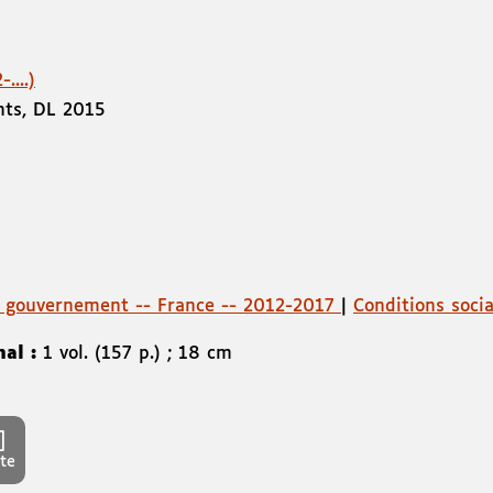
....)
nts
,
DL 2015
t gouvernement -- France -- 2012-2017
|
Conditions socia
nal :
1 vol. (157 p.) ; 18 cm
te