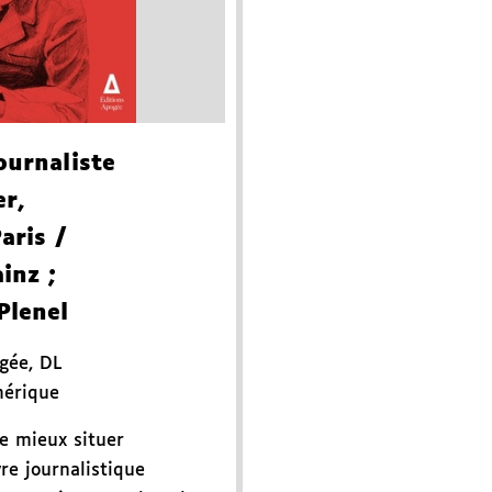
ournaliste
er,
Paris
/
ainz
;
Plenel
ogée
,
DL
mérique
e mieux situer
re journalistique