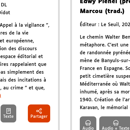
Edwy Plenel (pré
,
DL
Marcou (trad.)
Didot
Éditeur :
Le Seuil
,
20
Appel à la vigilance ",
res de la vie
Le chemin Walter Ben
 et européenne,
métaphore. C'est une r
tion des discours
de randonnée pyrénée
espace éditorial et
mène de Banyuls-sur-
ires rappelaient que
France en Espagne. So
 pas simplement des
petit cimetière suspe
ais des incitations à
Méditerranée où Walt
e, au crime " et que,
inhumé, après sa mor
)
1940. Création de l'ar
Karavan, le mémorial q
Texte
Partager
Audio
Audio + Texte