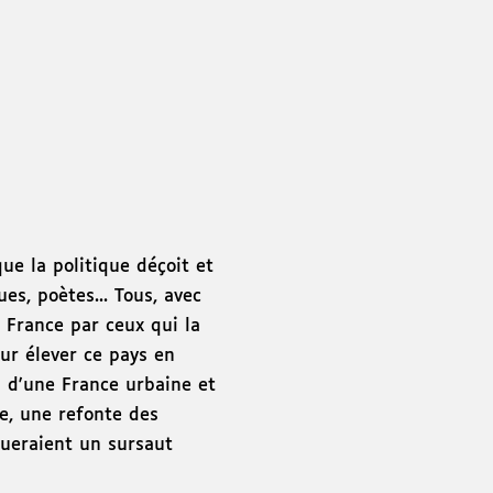
ue la politique déçoit et
es, poètes... Tous, avec
a France par ceux qui la
our élever ce pays en
m d'une France urbaine et
ue, une refonte des
oqueraient un sursaut