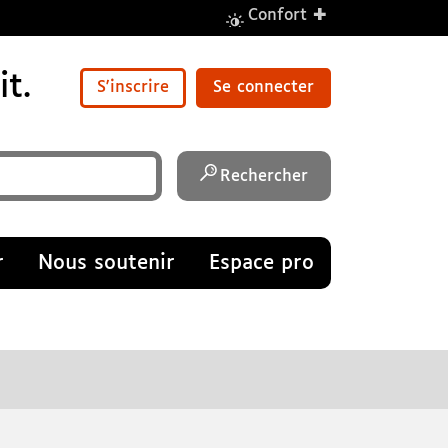
+
Confort
t.
S'inscrire
Se connecter
Rechercher
r
Nous soutenir
Espace pro