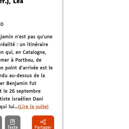
f.), Léa
20
jamin n'est pas qu'une
éalité : un itinéraire
n qui, en Catalogne,
mer à Portbou, de
n point d'arrivée est le
ndu au-dessus de la
er Benjamin fut
t le 26 septembre
tiste israélien Dani
ui lui...
(Lire la suite)
Texte
Partager