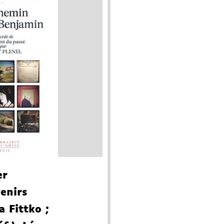
er
enirs
a Fittko
;