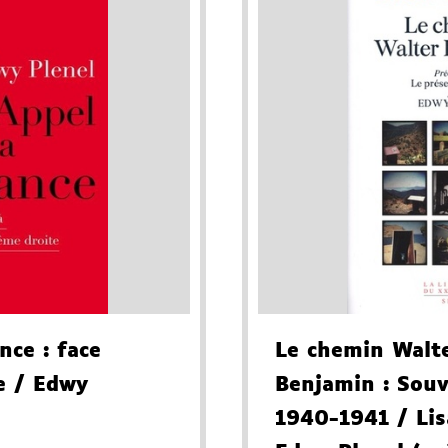
ance
: face
Le chemin Walt
e
/ Edwy
Benjamin
: Souv
1940-1941
/ Lis