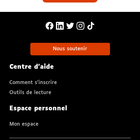
MonaLira Sur Facebook (nouvelle f
MonaLira Sur Linkedin (nouvell
MonaLira Sur Twitter (nouv
MonaLira Sur Instagra
MonaLira Sur TikTo
Nous soutenir
Centre d'aide
Comment s'inscrire
Outils de lecture
Espace personnel
Mon espace