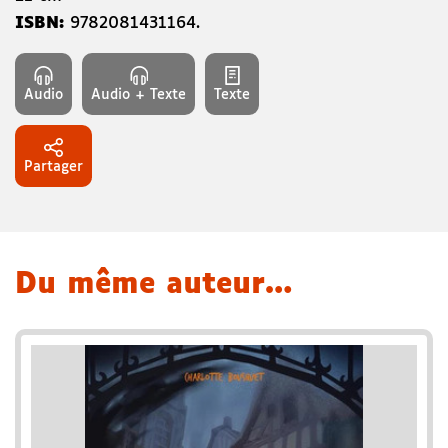
ISBN:
9782081431164
.
Audio
Audio + Texte
Texte
Partager
Du même auteur…