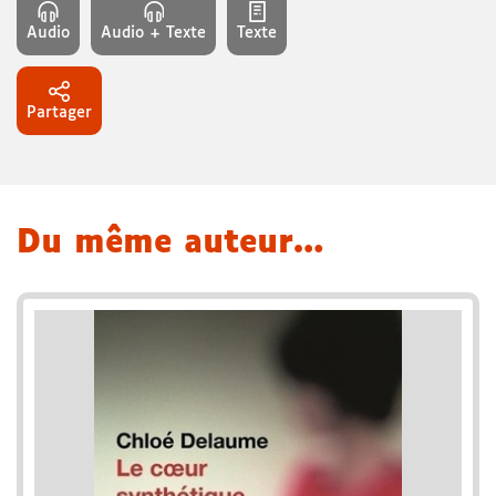
Audio
Audio + Texte
Texte
Partager
Du même auteur…