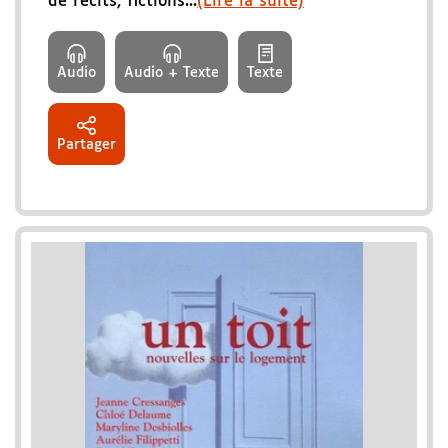
de récits, fictions...
(Lire la suite)
Audio
Audio + Texte
Texte
Partager