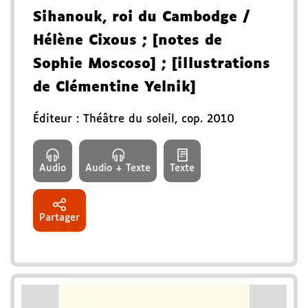
Sihanouk, roi du Cambodge
/
Hélène Cixous
; [notes de
Sophie Moscoso]
; [illustrations
de Clémentine Yelnik]
Éditeur :
Théâtre du soleil
,
cop. 2010
Audio
Audio + Texte
Texte
Partager