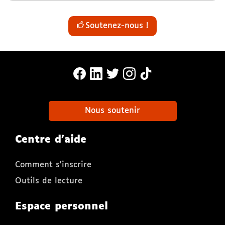
Soutenez-nous !
MonaLira Sur Facebook (nouvelle f
MonaLira Sur Linkedin (nouvell
MonaLira Sur Twitter (nouv
MonaLira Sur Instagra
MonaLira Sur TikTo
Nous soutenir
Centre d'aide
Comment s'inscrire
Outils de lecture
Espace personnel