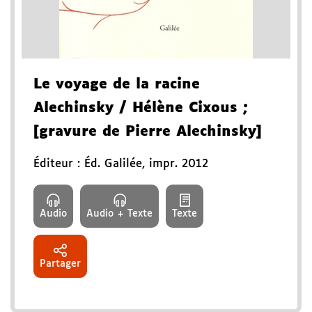
Le voyage de la racine
Alechinsky
/ Hélène Cixous
;
[gravure de Pierre Alechinsky]
Éditeur :
Éd. Galilée
,
impr. 2012
Audio
Audio + Texte
Texte
Partager