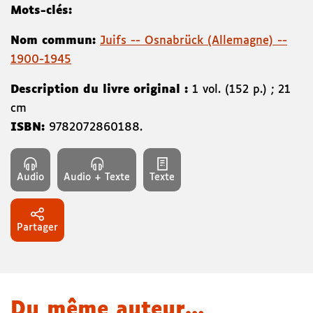
Mots-clés:
Nom commun:
Juifs -- Osnabrück (Allemagne) --
1900-1945
Description du livre original :
1 vol. (152 p.) ; 21
cm
ISBN:
9782072860188
.
Audio
Audio + Texte
Texte
Partager
Du même auteur…