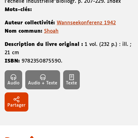
l'échelle industrielle"Bibliogr. p. 207-229. Index
Mots-clés:
Auteur collectivité:
Wannseekonferenz 1942
Nom commun:
Shoah
Description du livre original :
1 vol. (232 p.) : ill. ;
21 cm
ISBN:
9782350875590
.
Audio
Audio + Texte
Texte
Partager