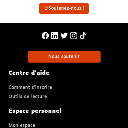
Soutenez-nous !
MonaLira Sur Facebook (nouvelle f
MonaLira Sur Linkedin (nouvell
MonaLira Sur Twitter (nouv
MonaLira Sur Instagra
MonaLira Sur TikTo
Nous soutenir
Centre d'aide
Comment s'inscrire
Outils de lecture
Espace personnel
Mon espace