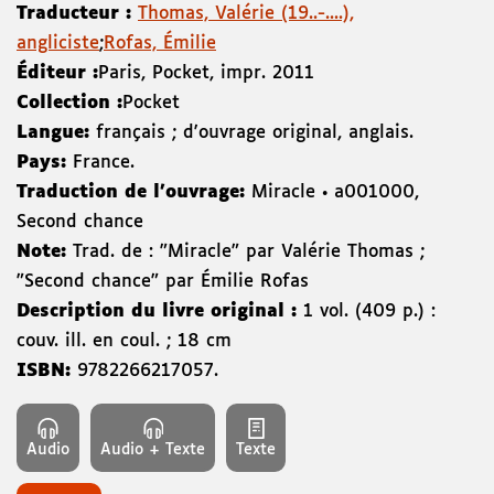
Traducteur :
Thomas, Valérie (19..-....),
angliciste
;
Rofas, Émilie
Éditeur :
Paris
,
Pocket
,
impr. 2011
Collection :
Pocket
Langue:
français ; d'ouvrage original, anglais.
Pays:
France.
Traduction de l'ouvrage:
Miracle • a001000,
Second chance
Note:
Trad. de : "Miracle" par Valérie Thomas ;
"Second chance" par Émilie Rofas
Description du livre original :
1 vol. (409 p.) :
couv. ill. en coul. ; 18 cm
ISBN:
9782266217057
.
Audio
Audio + Texte
Texte