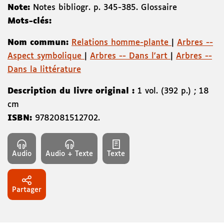
Note:
Notes bibliogr. p. 345-385. Glossaire
Mots-clés:
Nom commun:
Relations homme-plante
|
Arbres --
Aspect symbolique
|
Arbres -- Dans l'art
|
Arbres --
Dans la littérature
Description du livre original :
1 vol. (392 p.) ; 18
cm
ISBN:
9782081512702
.
Audio
Audio + Texte
Texte
Partager