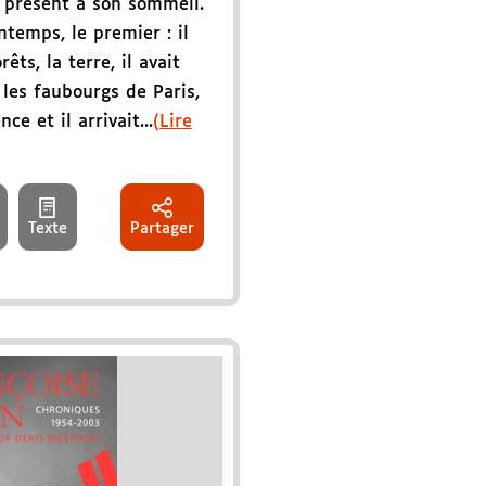
à présent à son sommeil.
ntemps, le premier : il
rêts, la terre, il avait
les faubourgs de Paris,
ce et il arrivait...
(Lire
Texte
Partager