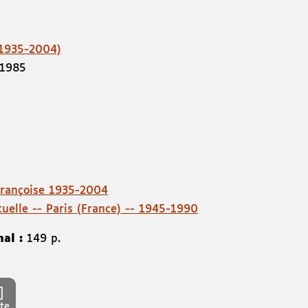
(1935-2004)
1985
Françoise 1935-2004
ctuelle -- Paris (France) -- 1945-1990
nal :
149 p.
te