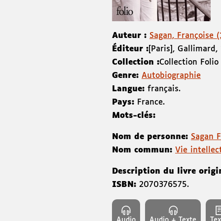
Auteur :
Sagan, Françoise 
Éditeur :
[Paris]
,
Gallimard
,
Collection :
Collection Folio
Genre:
Autobiographie
Langue:
français.
Pays:
France.
Mots-clés:
Nom de personne:
Sagan 
Nom commun:
Vie intelle
Description du livre origi
ISBN:
2070376575
.
Audio
Audio + Texte
Tex