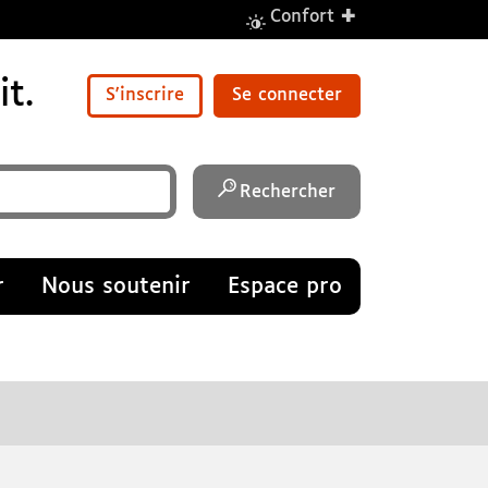
+
Confort
t.
S'inscrire
Se connecter
Rechercher
r
Nous soutenir
Espace pro