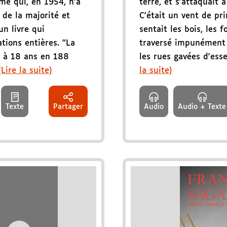
e qui, en 1954, n’a
terre, et s'attaquait 
 de la majorité et
C'était un vent de pri
un livre qui
sentait les bois, les fo
tions entières. "La
traversé impunément 
ée à 18 ans en 188
les rues gavées d'essen
(Lire la suite)
la suite)
Texte
Partager
Audio
Audio + Texte