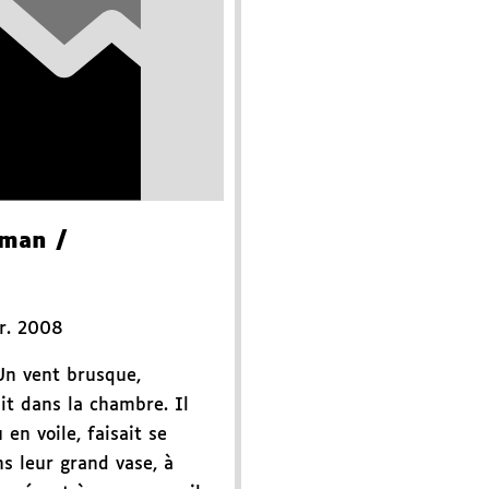
oman
/
r. 2008
 Un vent brusque,
uit dans la chambre. Il
 en voile, faisait se
ns leur grand vase, à