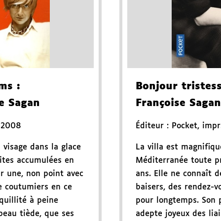
hms
:
Bonjour tristes
e Sagan
Françoise Sagan
 2008
Éditeur :
Pocket
,
impr
 visage dans la glace
La villa est magnifique
faites accumulées en
Méditerranée toute pr
r une, non point avec
ans. Elle ne connaît 
ie coutumiers en ce
baisers, des rendez-vo
quillité à peine
pour longtemps. Son p
peau tiède, que ses
adepte joyeux des lia