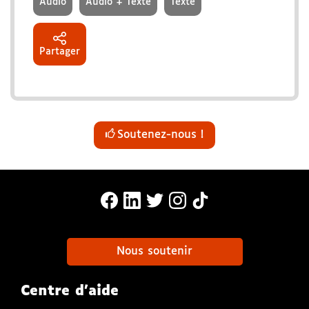
Audio
Audio + Texte
Texte
Partager
Soutenez-nous !
MonaLira Sur Facebook (nouvelle f
MonaLira Sur Linkedin (nouvell
MonaLira Sur Twitter (nouv
MonaLira Sur Instagra
MonaLira Sur TikTo
Nous soutenir
Centre d'aide