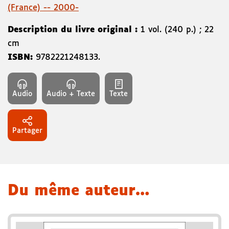
(France) -- 2000-
Description du livre original :
1 vol. (240 p.) ; 22
cm
ISBN:
9782221248133
.
Audio
Audio + Texte
Texte
Partager
Du même auteur…