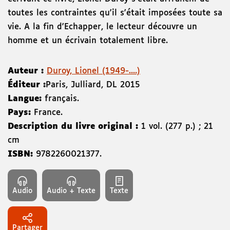
toutes les contraintes qu'il s'était imposées toute sa
vie. A la fin d'Echapper, le lecteur découvre un
homme et un écrivain totalement libre.
Auteur :
Duroy, Lionel (1949-....)
Éditeur :
Paris
,
Julliard
,
DL 2015
Langue:
français.
Pays:
France.
Description du livre original :
1 vol. (277 p.) ; 21
cm
ISBN:
9782260021377
.
Audio
Audio + Texte
Texte
Partager