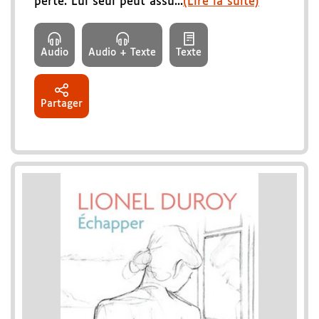
perte. Lui seul peut assu...
(Lire la suite)
Audio
Audio + Texte
Texte
Partager