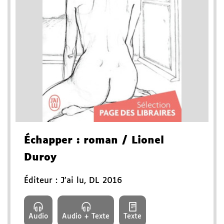
Échapper
: roman
/ Lionel
Duroy
Éditeur :
J'ai lu
,
DL 2016
Audio
Audio + Texte
Texte