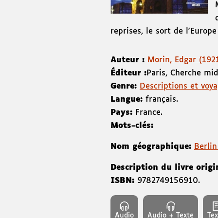
reprises, le sort de l'Europ
Auteur :
Morin, Edgar (1921-
Éditeur :
Paris
,
Cherche mid
Genre:
Descriptions et voy
Langue:
français.
Pays:
France.
Mots-clés:
Nom géographique:
Berlin
Description du livre origi
ISBN:
9782749156910
.
Audio
Audio + Texte
Tex