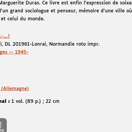
Marguerite Duras. Ce livre est enfin l'expression de soi
d'un grand sociologue et penseur, mémoire d'une ville où 
e et celui du monde.
....)
i
,
DL 2019
61-Lonrai
,
Normandie roto impr.
ages -- 1945-
 (Allemagne)
nal :
1 vol. (89 p.) ; 22 cm
te