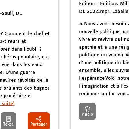
Éditeur :
Éditions Mil
DL 2022
Impr. Laballe
-Seuil
,
DL
« Nous avons besoin 
nouvelle politique, un
n ? Comment le chef et
vivre et revivre qui n
s-tireurs et
apathie et à une rési
brer dans l'oubli ?
politique du vouloir-v
n héros populaire, est
d'une politique du bie
à vue dans les eaux
ensemble, elles ouvre
e. D'une guerre
l'espérance.Voici not
navires révoltés de la
l'imagination et à l'e
s brûlants des bagnes
redonner un horizon...
e prolétaire et
a suite)
Audio
Texte
Partager