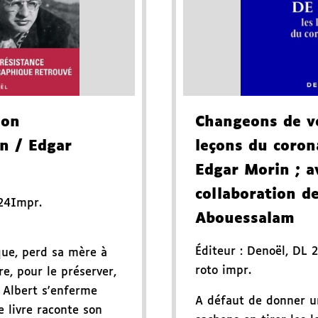
son
Changeons de v
n
/ Edgar
leçons du coron
Edgar Morin
; a
collaboration d
24
Impr.
Abouessalam
Éditeur :
Denoël
,
DL 
ique, perd sa mère à
roto impr.
re, pour le préserver,
t Albert s'enferme
A défaut de donner u
e livre raconte son