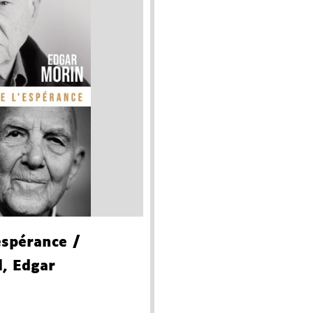
espérance
/
, Edgar