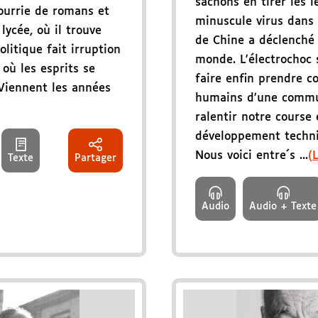
sachons en tirer les l
nourrie de romans et
minuscule virus dans u
lycée, où il trouve
de Chine a déclenché
litique fait irruption
monde. L'électrochoc s
 où les esprits se
faire enfin prendre c
 Viennent les années
humains d'une commu
ralentir notre course
développement techn
Nous voici entre´s ...
(
Texte
Partager
Audio
Audio + Texte