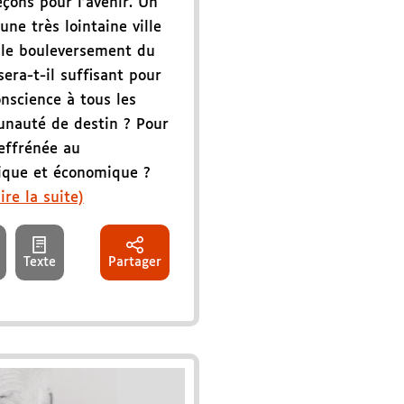
eçons pour l'avenir. Un
ne très lointaine ville
 le bouleversement du
era-t-il suffisant pour
onscience à tous les
nauté de destin ? Pour
 effrénée au
ique et économique ?
Lire la suite)
Texte
Partager