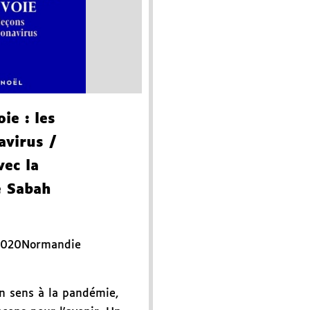
oie
: les
avirus
/
vec la
e Sabah
2020
Normandie
n sens à la pandémie,