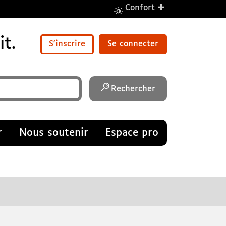
+
Confort
t.
S'inscrire
Se connecter
Rechercher
r
Nous soutenir
Espace pro