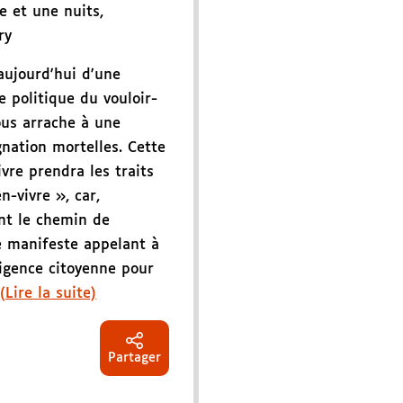
le et une nuits
,
ry
aujourd'hui d'une
e politique du vouloir-
ous arrache à une
gnation mortelles. Cette
ivre prendra les traits
n-vivre », car,
nt le chemin de
re manifeste appelant à
xigence citoyenne pour
(Lire la suite)
Partager