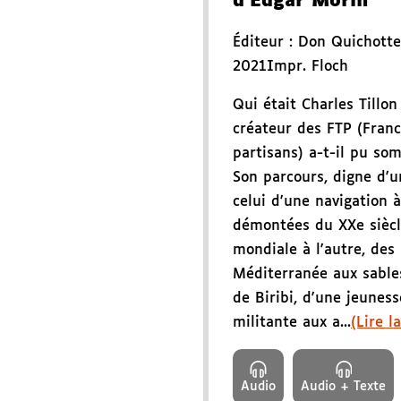
d'Edgar Morin
Éditeur :
Don Quichotte
2021
Impr. Floch
Qui était Charles Tillo
créateur des FTP (Franc
partisans) a-t-il pu som
Son parcours, digne d'u
celui d'une navigation 
démontées du XXe siècl
mondiale à l'autre, des 
Méditerranée aux sable
de Biribi, d'une jeuness
militante aux a...
(Lire l
Audio
Audio + Texte