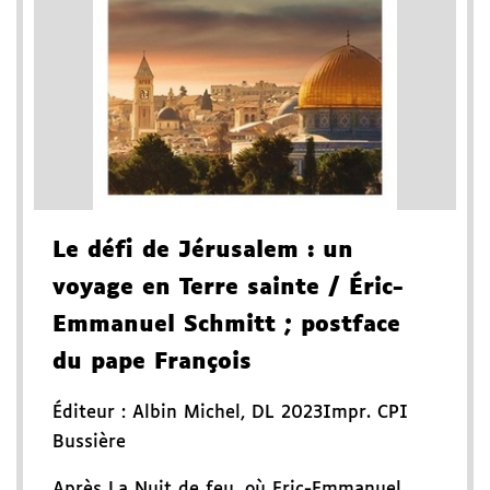
Le défi de Jérusalem
: un
voyage en Terre sainte
/ Éric-
Emmanuel Schmitt
; postface
du pape François
Éditeur :
Albin Michel
,
DL 2023
Impr. CPI
Bussière
Après La Nuit de feu, où Eric-Emmanuel