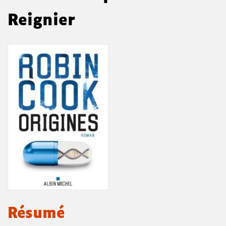
Reignier
Résumé