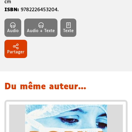
cm
ISBN:
9782226453204
.
Audio
Audio + Texte
Texte
Partager
Du même auteur…