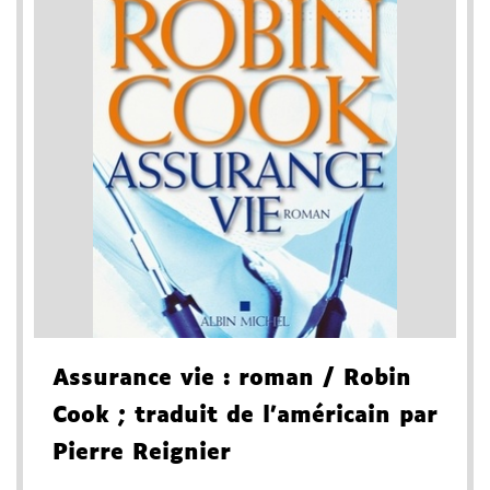
Assurance vie
: roman
/ Robin
Cook
; traduit de l'américain par
Pierre Reignier