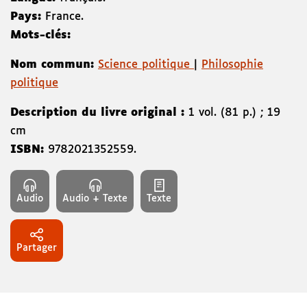
Pays:
France.
Mots-clés:
Nom commun:
Science politique
|
Philosophie
politique
Description du livre original :
1 vol. (81 p.) ; 19
cm
ISBN:
9782021352559
.
Audio
Audio + Texte
Texte
Partager