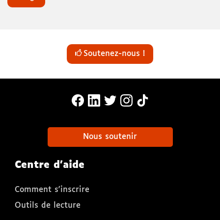
Soutenez-nous !
MonaLira Sur Facebook (nouvelle f
MonaLira Sur Linkedin (nouvell
MonaLira Sur Twitter (nouv
MonaLira Sur Instagra
MonaLira Sur TikTo
Nous soutenir
Centre d'aide
Comment s'inscrire
Outils de lecture