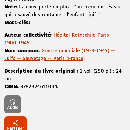
Note:
La couv. porte en plus : "au coeur du réseau
qui a sauvé des centaines d'enfants juifs"
Mots-clés:
Auteur collectivité:
Hôpital Rothschild Paris --
1900-1945
Nom commun:
Guerre mondiale (1939-1945) --
Juifs -- Sauvetage -- Paris (France)
Description du livre original :
1 vol. (250 p.) ; 24
cm
ISBN:
9782824611044
.
Audio
Partager