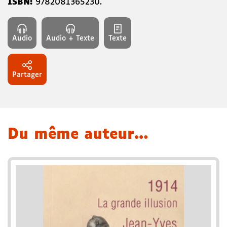
ISBN:
9782081365230
.
Audio
Audio + Texte
Texte
Partager
Du même auteur…