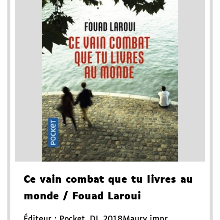
Ce vain combat que tu livres au
monde
/ Fouad Laroui
Éditeur :
Pocket
,
DL 2018
Maury impr.