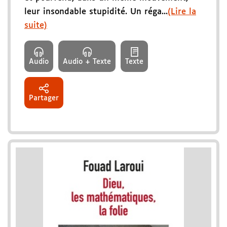
leur insondable stupidité. Un réga...
(Lire la
suite)
Audio
Audio + Texte
Texte
Partager