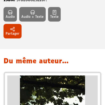
ISBN:
9782080232267
.
Audio
Audio + Texte
Texte
Partager
Du même auteur…