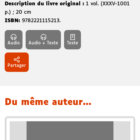
Description du livre original :
1 vol. (XXXV-1001
p.) ; 20 cm
ISBN:
9782221115213
.
Audio
Audio + Texte
Texte
Partager
Du même auteur…