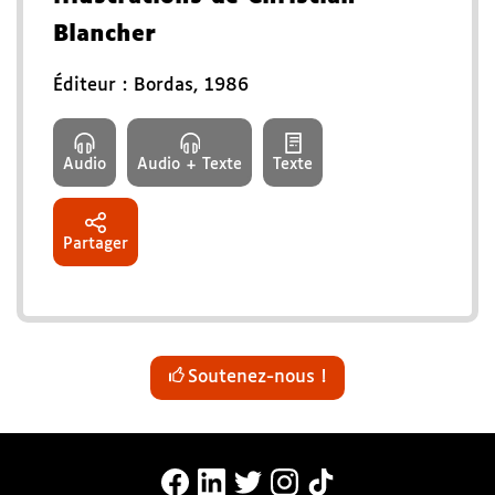
Blancher
Éditeur :
Bordas
,
1986
Audio
Audio + Texte
Texte
Partager
Soutenez-nous !
MonaLira Sur Facebook (nouvelle f
MonaLira Sur Linkedin (nouvell
MonaLira Sur Twitter (nouv
MonaLira Sur Instagra
MonaLira Sur TikTo