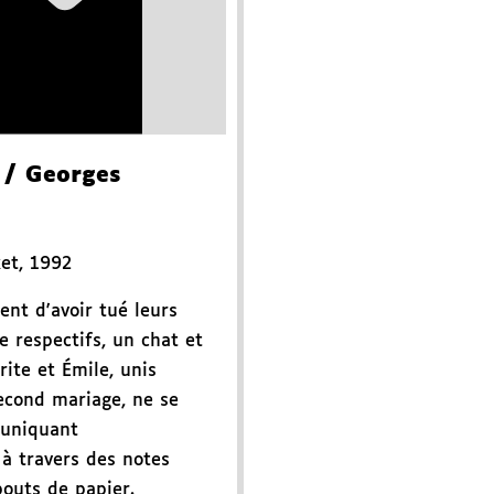
/ Georges
ket
,
1992
nt d'avoir tué leurs
 respectifs, un chat et
ite et Émile, unis
econd mariage, ne se
muniquant
à travers des notes
outs de papier.