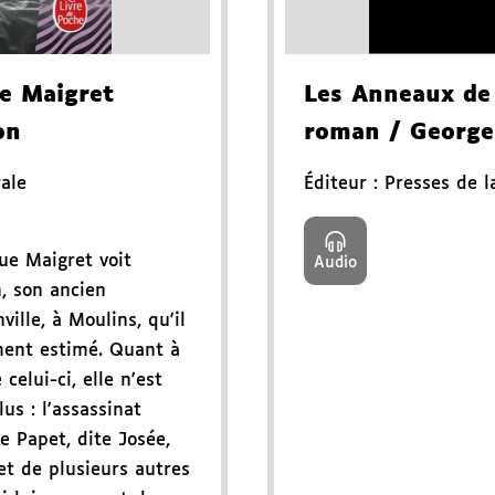
de Maigret
Les Anneaux de 
on
roman
/ George
rale
Éditeur :
Presses de l
que Maigret voit
Audio
n, son ancien
ville, à Moulins, qu'il
ment estimé. Quant à
 celui-ci, elle n'est
us : l'assassinat
e Papet, dite Josée,
et de plusieurs autres