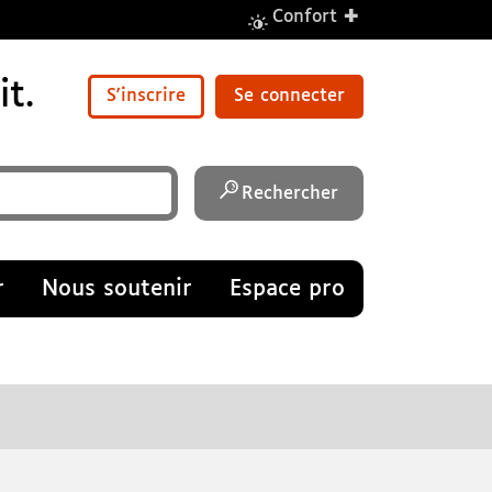
+
Confort
t.
S'inscrire
Se connecter
Rechercher
r
Nous soutenir
Espace pro