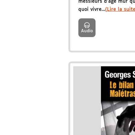
messieurs d'âge mûr qu
quoi vivre...
(Lire la suit
Audio