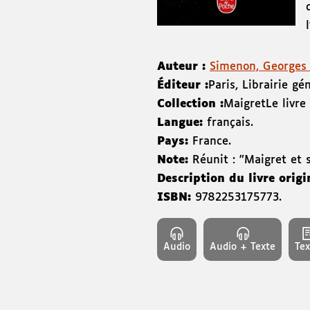
Auteur :
Simenon, Georges
Éditeur :
Paris
,
Librairie gé
Collection :
Maigret
Le livre
Langue:
français.
Pays:
France.
Note:
Réunit : "Maigret et 
Description du livre origi
ISBN:
9782253175773
.
Audio
Audio + Texte
Tex