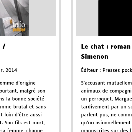
/
Le chat
: roman
Simenon
r. 2014
Éditeur :
Presses poc
homme d'origine
S'accusant mutuelleme
ourtant, malgré son
animaux de compagnie
ns la bonne société
un perroquet, Marguer
homme brutal et sans
tardivement par un s
t loin d'être aussi
parlent pus, ne com
t. Son fils est mort,
qu'occasionnellement 
 à sa femme, chaque
manuscrites sur des b