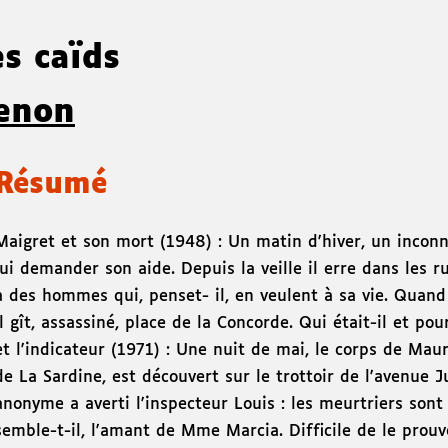
es caïds
enon
Résumé
Maigret et son mort (1948) : Un matin d'hiver, un incon
lui demander son aide. Depuis la veille il erre dans les 
à des hommes qui, penset- il, en veulent à sa vie. Quand
il gît, assassiné, place de la Concorde. Qui était-il et po
et l'indicateur (1971) : Une nuit de mai, le corps de Maur
de La Sardine, est découvert sur le trottoir de l'avenue 
anonyme a averti l'inspecteur Louis : les meurtriers sont l
semble-t-il, l'amant de Mme Marcia. Difficile de le prouv