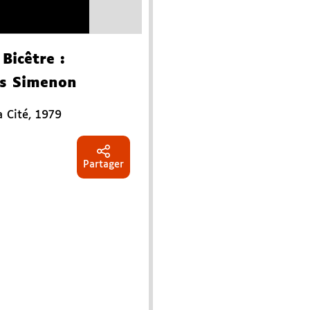
Bicêtre
:
s Simenon
a Cité
,
1979
Partager