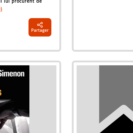
i lui procurent de
e)
Partager