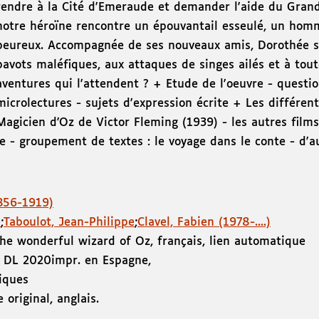
rendre à la Cité d'Emeraude et demander l'aide du Grand
notre héroïne rencontre un épouvantail esseulé, un homme
peureux. Accompagnée de ses nouveaux amis, Dorothée sa
pavots maléfiques, aux attaques de singes ailés et à toute
aventures qui l'attendent ? + Etude de l'oeuvre - questio
microlectures - sujets d'expression écrite + Les différen
Magicien d'Oz de Victor Fleming (1939) - les autres films
te - groupement de textes : le voyage dans le conte - d'a
856-1919)
e
;
Taboulot, Jean-Philippe
;
Clavel, Fabien (1978-....)
e wonderful wizard of Oz, français, lien automatique
,
DL 2020
impr. en Espagne
,
iques
 original, anglais.