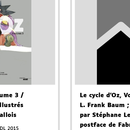
lume 3
/
Le cycle d'Oz
, V
llustrés
L. Frank Baum
;
allois
par Stéphane Le
postface de Fab
DL 2015