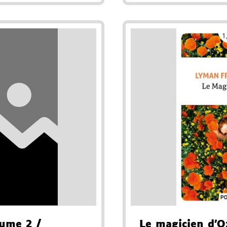
lume 2
/
Le magicien d'O