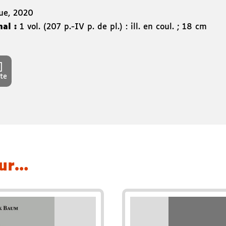
vue, 2020
nal :
1 vol. (207 p.-IV p. de pl.) : ill. en coul. ; 18 cm
te
eur…