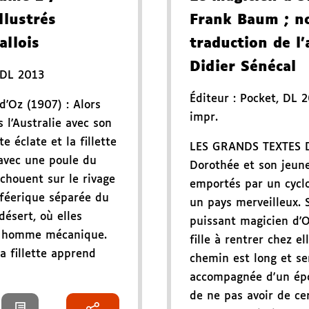
llustrés
Frank Baum
; n
allois
traduction de l'
Didier Sénécal
DL 2013
Éditeur :
Pocket
,
DL 
d'Oz (1907) : Alors
impr.
 l'Australie avec son
 éclate et la fillette
LES GRANDS TEXTES 
avec une poule du
Dorothée et son jeune
échouent sur le rivage
emportés par un cycl
 féerique séparée du
un pays merveilleux. 
désert, où elles
puissant magicien d'O
un homme mécanique.
fille à rentrer chez el
la fillette apprend
chemin est long et s
accompagnée d'un épo
de ne pas avoir de ce