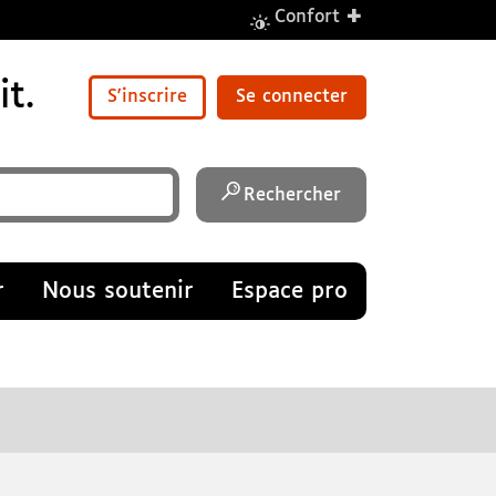
+
Confort
t.
S'inscrire
Se connecter
Rechercher
r
Nous soutenir
Espace pro