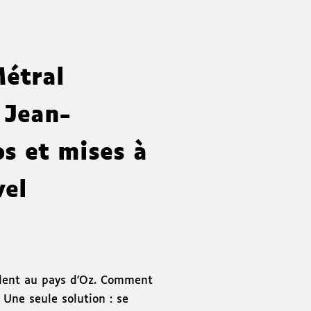
Métral
 Jean-
os et mises à
vel
llent au pays d'Oz. Comment
 Une seule solution : se