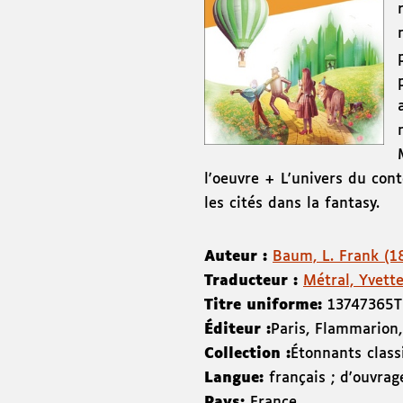
l'oeuvre + L'univers du con
les cités dans la fantasy.
Auteur :
Baum, L. Frank (1
Traducteur :
Métral, Yvett
Titre uniforme:
13747365Th
Éditeur :
Paris
,
Flammarion
Collection :
Étonnants class
Langue:
français ; d'ouvrage
Pays:
France.