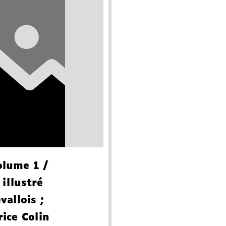
olume 1
/
 illustré
vallois
;
rice Colin