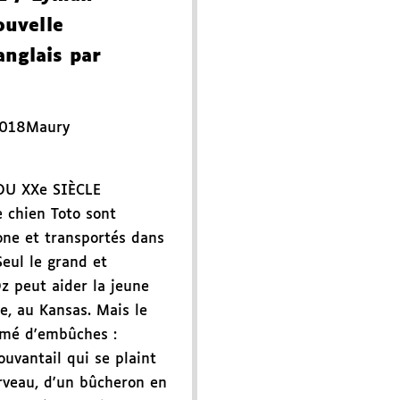
ouvelle
anglais par
2018
Maury
DU XXe SIÈCLE
 chien Toto sont
one et transportés dans
Seul le grand et
z peut aider la jeune
le, au Kansas. Mais le
emé d'embûches :
uvantail qui se plaint
rveau, d'un bûcheron en