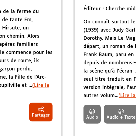
Éditeur :
Cherche mid
n de la ferme du
t de tante Em,
On connaît surtout le
 Hirsute, un
(1939) avec Judy Garl
on chemin. Alors
Dorothy. Mais Le Magi
repères familiers
départ, un roman de l
iple commence pour les
Frank Baum, paru en
rs de route, ils
depuis de nombreuses
garçon perdu,
la scène qu'à l'écran.
e, la Fille de l'Arc-
seul titre traduit en 
upilville et ...
(Lire la
version intégrale, l'au
autres volum...
(Lire la
Partager
Audio
Audio + Texte