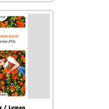
z
/ Lyman