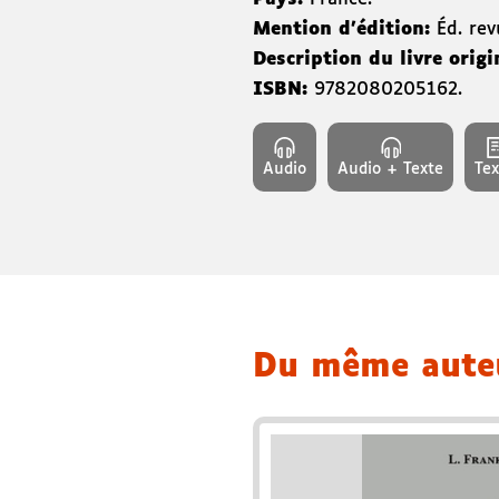
Mention d'édition:
Éd. re
Description du livre origi
ISBN:
9782080205162
.
Audio
Audio + Texte
Tex
Du même aut