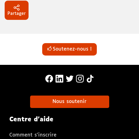
Partager
Soutenez-nous !
MonaLira Sur Facebook (nouvelle f
MonaLira Sur Linkedin (nouvell
MonaLira Sur Twitter (nouv
MonaLira Sur Instagra
MonaLira Sur TikTo
Nous soutenir
Centre d'aide
Comment s'inscrire