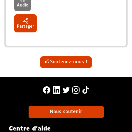
Audio
Partager
Soutenez-nous !
MonaLira Sur Facebook (nouvelle f
MonaLira Sur Linkedin (nouvell
MonaLira Sur Twitter (nouv
MonaLira Sur Instagra
MonaLira Sur TikTo
Nous soutenir
Centre d'aide