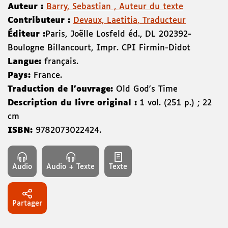
Auteur :
Barry, Sebastian , Auteur du texte
Contributeur :
Devaux, Laetitia, Traducteur
Éditeur :
Paris
,
Joëlle Losfeld éd.
,
DL 2023
92-
Boulogne Billancourt
,
Impr. CPI Firmin-Didot
Langue:
français.
Pays:
France.
Traduction de l'ouvrage:
Old God's Time
Description du livre original :
1 vol. (251 p.) ; 22
cm
ISBN:
9782073022424
.
Audio
Audio + Texte
Texte
Partager