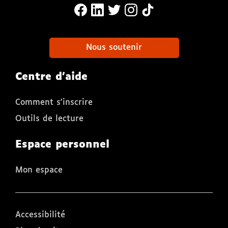
MonaLira Sur Facebook (nouvelle f
MonaLira Sur Linkedin (nouvell
MonaLira Sur Twitter (nouv
MonaLira Sur Instagra
MonaLira Sur TikTo
Nous soutenir
Centre d'aide
Comment s'inscrire
Outils de lecture
Espace personnel
Mon espace
Accessibilité