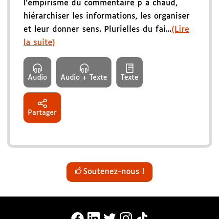
l'empirisme du commentaire p à chaud,
hiérarchiser les informations, les organiser
et leur donner sens. Plurielles du fai...
(Lire
la suite)
Audio
Audio + Texte
Texte
Partager
Soutenez-nous !
MonaLira Sur Facebook (nouvelle f
MonaLira Sur Linkedin (nouvell
MonaLira Sur Twitter (nouv
MonaLira Sur Instagra
MonaLira Sur TikTo