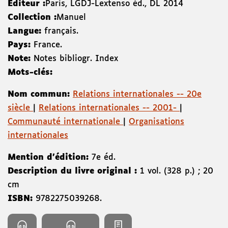
Éditeur :
Paris
,
LGDJ-Lextenso éd.
,
DL 2014
Collection :
Manuel
Langue:
français.
Pays:
France.
Note:
Notes bibliogr. Index
Mots-clés:
Nom commun:
Relations internationales -- 20e
siècle
|
Relations internationales -- 2001-
|
Communauté internationale
|
Organisations
internationales
Mention d'édition:
7e éd.
Description du livre original :
1 vol. (328 p.) ; 20
cm
ISBN:
9782275039268
.