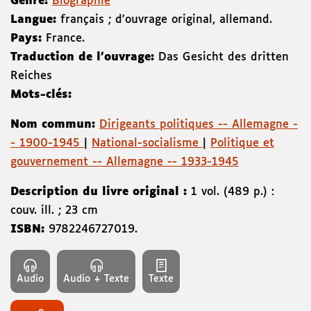
Genre:
Biographie
Langue:
français ; d'ouvrage original, allemand.
Pays:
France.
Traduction de l'ouvrage:
Das Gesicht des dritten
Reiches
Mots-clés:
Nom commun:
Dirigeants politiques -- Allemagne -
- 1900-1945
|
National-socialisme
|
Politique et
gouvernement -- Allemagne -- 1933-1945
Description du livre original :
1 vol. (489 p.) :
couv. ill. ; 23 cm
ISBN:
9782246727019
.
Audio
Audio + Texte
Texte