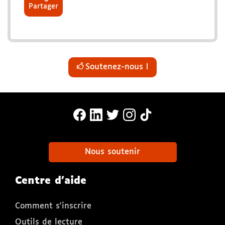
Partager
Soutenez-nous !
MonaLira Sur Facebook (nouvelle f
MonaLira Sur Linkedin (nouvell
MonaLira Sur Twitter (nouv
MonaLira Sur Instagra
MonaLira Sur TikTo
Nous soutenir
Centre d'aide
Comment s'inscrire
Outils de lecture