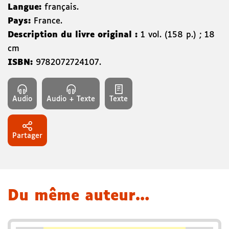
Langue:
français.
Pays:
France.
Description du livre original :
1 vol. (158 p.) ; 18
cm
ISBN:
9782072724107
.
Audio
Audio + Texte
Texte
Partager
Du même auteur…