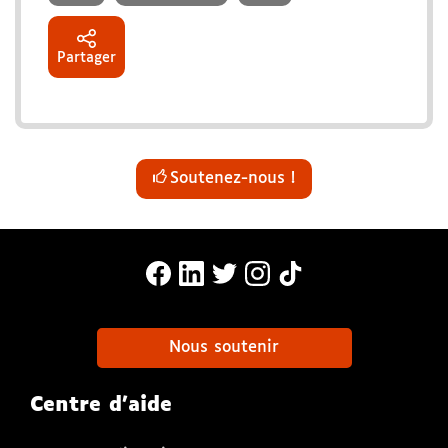
Partager
Soutenez-nous !
MonaLira Sur Facebook (nouvelle f
MonaLira Sur Linkedin (nouvell
MonaLira Sur Twitter (nouv
MonaLira Sur Instagra
MonaLira Sur TikTo
Nous soutenir
Centre d'aide