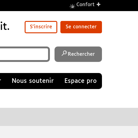
+
Confort
t.
S'inscrire
Se connecter
Rechercher
r
Nous soutenir
Espace pro