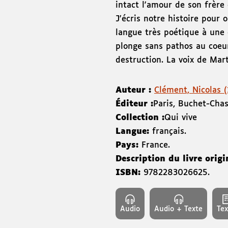
intact l'amour de son frère 
J'écris notre histoire pour o
langue très poétique à une 
plonge sans pathos au coeur
destruction. La voix de Mar
Auteur :
Clément, Nicolas (1
Éditeur :
Paris
,
Buchet-Chas
Collection :
Qui vive
Langue:
français.
Pays:
France.
Description du livre origi
ISBN:
9782283026625
.
Audio
Audio + Texte
Tex