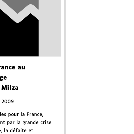
rance au
ge
 Milza
. 2009
les pour la France,
t par la grande crise
, la défaite et