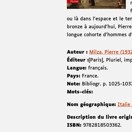
ou là dans l'espace et le t
bronze à aujourd'hui, Pierre
longue cohorte d'hommes d'ex
Auteur :
Milza, Pierre (193
Éditeur :
[Paris]
,
Pluriel
,
imp
Langue:
français.
Pays:
France.
Note:
Bibliogr. p. 1025-103
Mots-clés:
Nom géographique:
Italie
Description du livre origi
ISBN:
9782818503362
.