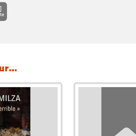
te
eur…