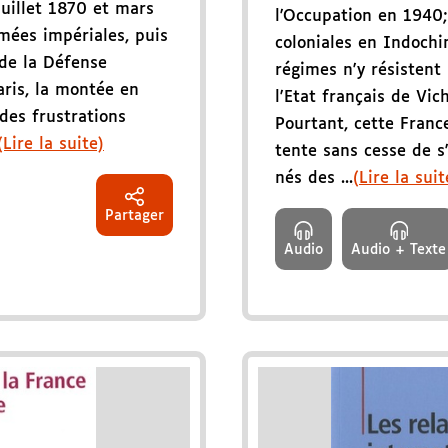
juillet 1870 et mars
l'Occupation en 1940;
rmées impériales, puis
coloniales en Indochin
de la Défense
régimes n'y résistent 
aris, la montée en
l'Etat français de Vic
 des frustrations
Pourtant, cette Franc
(Lire la suite)
tente sans cesse de 
nés des ...
(Lire la suit
Partager
Audio
Audio + Texte