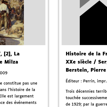
"
, [2]
, La
Histoire de la F
e Milza
XXe siècle
/ Ser
Berstein, Pierre
2009
Éditeur :
Perrin
,
impr
e constitue pas une
ns l'histoire de la
Trois décennies terrib
Elle est largement
touchée successivemen
nce des événements
de 1929; par la guerre