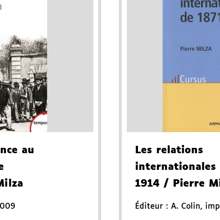
ance au
Les relations
e
internationales
Milza
1914
/ Pierre M
2009
Éditeur :
A. Colin
,
imp