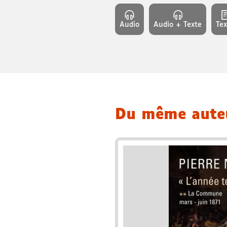
Audio
Audio + Texte
Tex
Du même aut