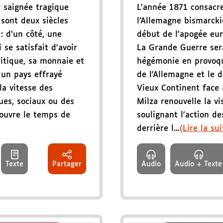
a saignée tragique
L'année 1871 consacr
sont deux siècles
l'Allemagne bismarcki
: d'un côté, une
début de l'apogée eu
se satisfait d'avoir
La Grande Guerre sera
litique, sa monnaie et
hégémonie en provoqua
 un pays effrayé
de l'Allemagne et le 
la vitesse des
Vieux Continent face 
es, sociaux ou des
Milza renouvelle la v
couvre le temps de
soulignant l'action de
derrière l...
(Lire la sui
Texte
Partager
Audio
Audio + Texte