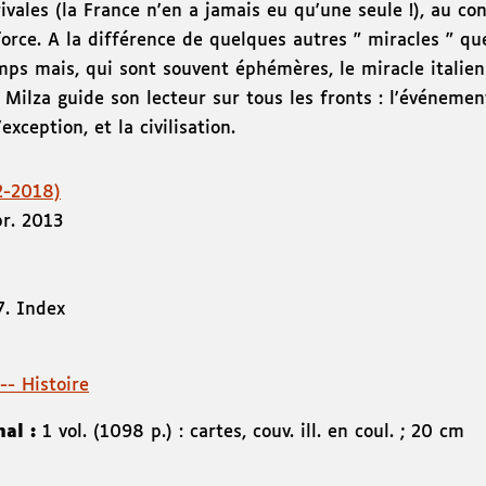
rivales (la France n'en a jamais eu qu'une seule !), au con
force. A la différence de quelques autres " miracles " que
emps mais, qui sont souvent éphémères, le miracle italie
 Milza guide son lecteur sur tous les fronts : l'événement
ception, et la civilisation.
2-2018)
r. 2013
7. Index
 -- Histoire
nal :
1 vol. (1098 p.) : cartes, couv. ill. en coul. ; 20 cm