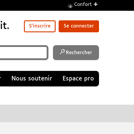
+
Confort
t.
S'inscrire
Se connecter
Rechercher
r
Nous soutenir
Espace pro