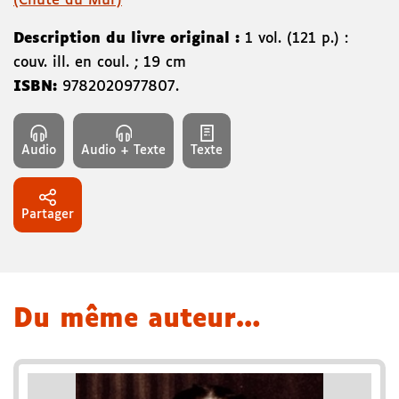
(Chute du Mur)
Description du livre original :
1 vol. (121 p.) :
couv. ill. en coul. ; 19 cm
ISBN:
9782020977807
.
Audio
Audio + Texte
Texte
Partager
Du même auteur…