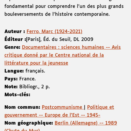
fondamental pour comprendre l'un des plus grands
bouleversements de l'histoire contemporaine.
Auteur :
Ferro, Marc (1924-2021)
Éditeur :
[Paris]
,
Éd. du Seuil
,
DL 2009
Genre:
Documentaires : sciences humaines -- Avis
critique donné par le Centre national de la
littérature pour la jeunesse
Langue:
français.
Pays:
France.
Note:
Bibliogr., 2 p.
Mots-clés:
Nom commun:
Postcommunisme
|
Politique et
gouvernement -- Europe de l'Est -- 1945-
Nom géographique:
Berlin (Allemagne) -- 1989