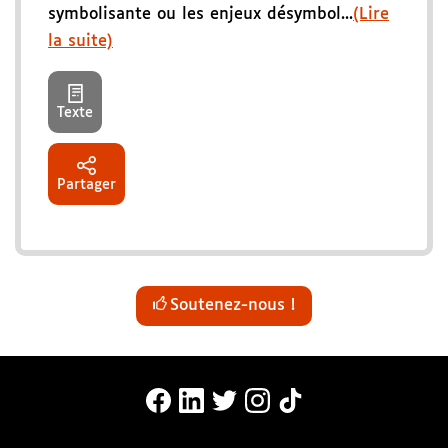
symbolisante ou les enjeux désymbol...
(Lire
la suite)
Texte
Partager
Soutenez-nous !
MonaLira Sur Facebook (nouvelle f
MonaLira Sur Linkedin (nouvell
MonaLira Sur Twitter (nouv
MonaLira Sur Instagra
MonaLira Sur TikTo