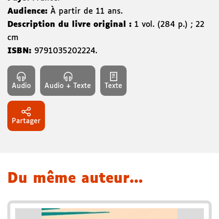
Audience:
À partir de 11 ans.
Description du livre original :
1 vol. (284 p.) ; 22
cm
ISBN:
9791035202224
.
Audio
Audio + Texte
Texte
Partager
Du même auteur…