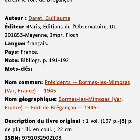
qu'est le fort de Brégançon.
Auteur :
Daret, Guillaume
Éditeur :
Paris
,
Éditions de l'Observatoire
,
DL
2018
53-Mayenne
,
Impr. Floch
Langue:
français.
Pays:
France.
Note:
Bibliogr. p. 191-192
Mots-clés:
Nom commun:
Présidents -- Bormes-les-Mimosas
(Var, France) -- 1945-
Nom géographique:
Bormes-les-Mimosas (Var,
France) -- Fort de Brégançon -- 1945-
Description du livre original :
1 vol. (197 p.-[8] p.
de pl.) : ill. en coul. ; 22 cm
ISBN:
9791032902103
.