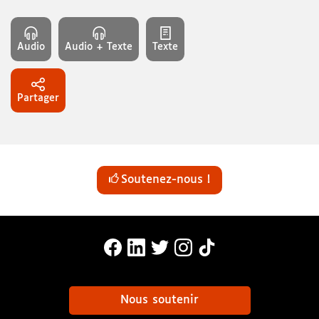
Audio
Audio + Texte
Texte
Partager
Soutenez-nous !
MonaLira Sur Facebook (nouvelle f
MonaLira Sur Linkedin (nouvell
MonaLira Sur Twitter (nouv
MonaLira Sur Instagra
MonaLira Sur TikTo
Nous soutenir