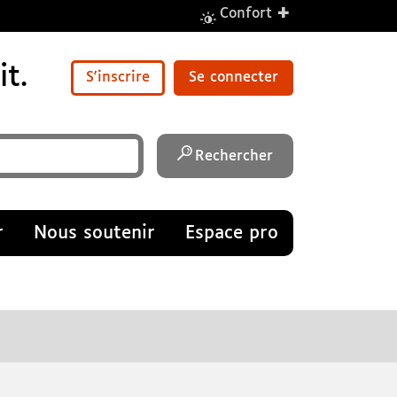
+
Confort
t.
S'inscrire
Se connecter
Rechercher
r
Nous soutenir
Espace pro