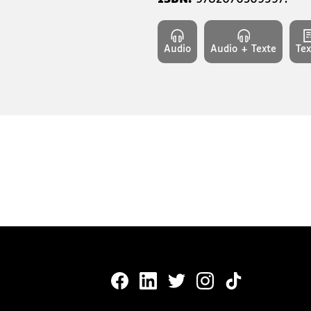
Audio
Audio + Texte
Tex
MonaLira Sur Facebook (nouvelle
MonaLira Sur Linkedin (nouv
MonaLira Sur Twitter (
MonaLira Sur Ins
MonaLira Sur