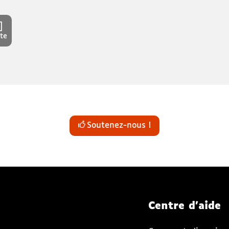
te
Soutenez-nous !
Centre d'aide
 fenêtre)
elle fenêtre)
nouvelle fenêtre)
tagram (nouvelle fenêtre)
 TikTok (nouvelle fenêtre)