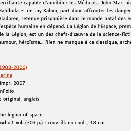
terrifiante capable d'annihiler les Méduses. John Star, a
Habibula et de Jay Kalam, part donc affronter les danger
Aladoree, retenue prisonnière dans le monde natal des en
l'espèce humaine en dépend. La Légion de l'Espace, premi
de la Légion, est un des chefs-d'œuvre de la science-ficti
humour, héroïsme... Rien ne manque à ce classique, arch
(1908-2006)
herine
impr. 2007
on
Folio
 original, anglais.
The legion of space
nal :
1 vol. (303 p.) : couv. ill. en coul. ; 18 cm