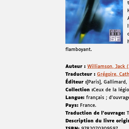
flamboyant.
Auteur :
Williamson, Jack 
Traducteur :
Grégoire, Cat
Éditeur :
[Paris]
,
Gallimard
,
Collection :
Ceux de la légi
Langue:
français ; d'ouvrage
Pays:
France.
Traduction de l'ouvrage:
Description du livre origi
ISBN:
9782070309597
.