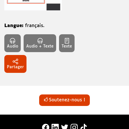
Langue:
français.
Audio
Audio + Texte
Texte
Partager
Soutenez-nous !
MonaLira Sur Facebook (nouvelle f
MonaLira Sur Linkedin (nouvell
MonaLira Sur Twitter (nouv
MonaLira Sur Instagra
MonaLira Sur TikTo