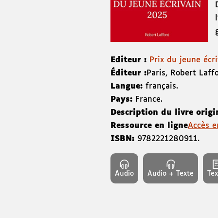
Editeur :
Prix du jeune écri
Éditeur :
Paris
,
Robert Laff
Langue:
français.
Pays:
France.
Description du livre origi
Ressource en ligne
Accès e
ISBN:
9782221280911
.
Audio
Audio + Texte
Tex