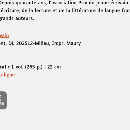
Depuis quarante ans, l'association Prix du jeune écrivai
l'écriture, de la lecture et de la littérature de langue fra
grands auteurs.
vain
ont
,
DL 2025
12-Millau
,
Impr. Maury
nal :
1 vol. (265 p.) ; 22 cm
n ligne
te