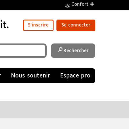
+
Confort
t.
S'inscrire
Se connecter
Rechercher
r
Nous soutenir
Espace pro