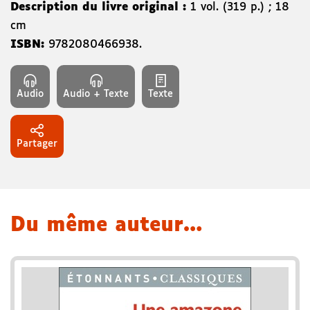
Description du livre original :
1 vol. (319 p.) ; 18
cm
ISBN:
9782080466938
.
Audio
Audio + Texte
Texte
Partager
Du même auteur…