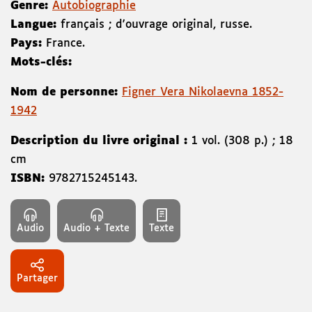
Genre:
Autobiographie
Langue:
français ; d'ouvrage original, russe.
Pays:
France.
Mots-clés:
Nom de personne:
Figner Vera Nikolaevna 1852-
1942
Description du livre original :
1 vol. (308 p.) ; 18
cm
ISBN:
9782715245143
.
Audio
Audio + Texte
Texte
Partager