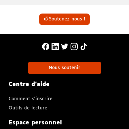
Soutenez-nous !
MonaLira Sur Facebook (nouvelle f
MonaLira Sur Linkedin (nouvell
MonaLira Sur Twitter (nouv
MonaLira Sur Instagra
MonaLira Sur TikTo
Nous soutenir
Centre d'aide
Comment s'inscrire
Outils de lecture
Espace personnel