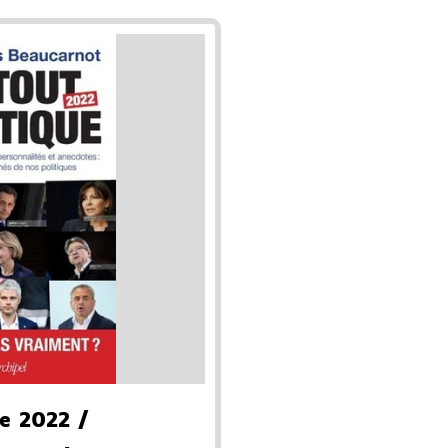
ue 2022
/