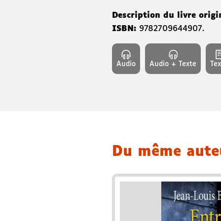
Description du livre origi
ISBN:
9782709644907
.
Audio
Audio + Texte
Tex
Du même aut