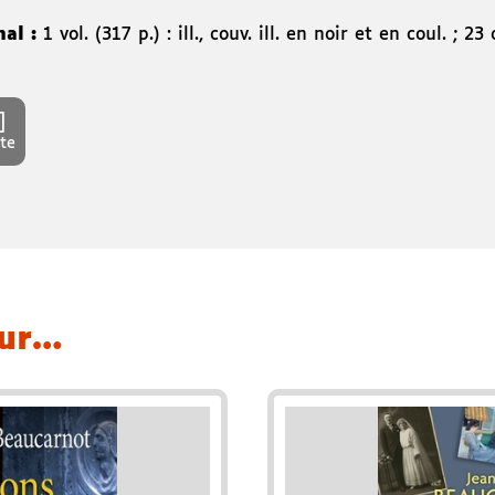
nal :
1 vol. (317 p.) : ill., couv. ill. en noir et en coul. ; 23
te
eur…