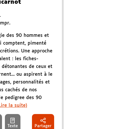
ucarnot
L
impr.
gie des 90 hommes et
i comptent, pimenté
scrétions. Une approche
lent : les fiches-
et détonantes de ceux et
nent... ou aspirent à le
nages, personnalités et
us cachés de nos
le pedigree des 90
Lire la suite)
Texte
Partager