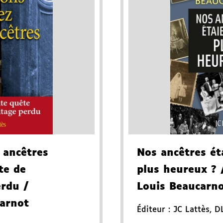
 ancêtres
Nos ancêtres ét
te de
plus heureux ?
/
erdu
/
Louis Beaucarn
arnot
Éditeur :
JC Lattès
,
D