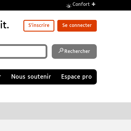
+
Confort
t.
S'inscrire
Se connecter
Rechercher
r
Nous soutenir
Espace pro