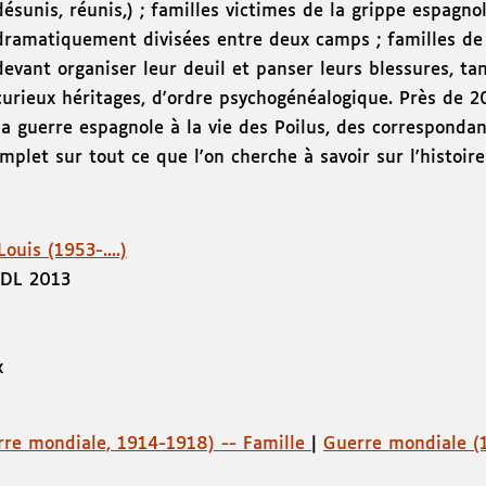
désunis, réunis,) ; familles victimes de la grippe espagn
dramatiquement divisées entre deux camps ; familles de 
devant organiser leur deuil et panser leurs blessures, t
curieux héritages, d'ordre psychogénéalogique. Près de 
la guerre espagnole à la vie des Poilus, des correspon
mplet sur tout ce que l'on cherche à savoir sur l'histoir
ouis (1953-....)
DL 2013
x
rre mondiale, 1914-1918) -- Famille
|
Guerre mondiale (