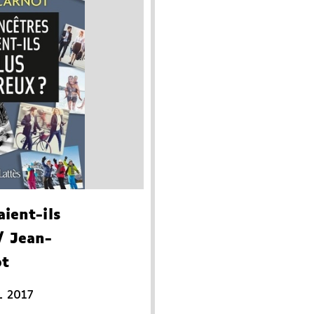
aient-ils
 Jean-
ot
L 2017