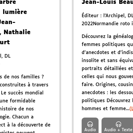
arbre
Jean-Louis Bea
a lumière
Éditeur :
l'Archipel
,
D
Jean-
2022
Normandie roto 
, Nathalie
Découvrez la généalo
urt
femmes politiques qu
d'anecdotes et d'indi
l
,
DL
insolite et sans équiva
e
portraits détaillées 
celles qui nous gouver
s de nos familles ?
faire. Origines, cousi
onstruites à travers
anecdotes : les desso
? Le succès mondial
politiques Découvrez 
une formidable
hommes et femme...
(
istoire de nos
logie. Chacun a
ct à la découverte de
Audio
Audio + Texte