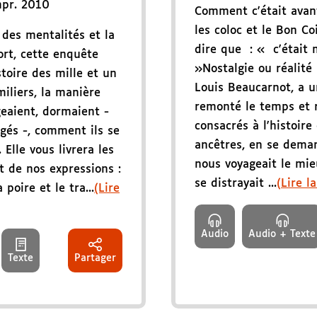
mpr. 2010
Comment c'était avant
les coloc et le Bon 
 des mentalités et la
dire que : « c'était
ort, cette enquête
»Nostalgie ou réalité 
stoire des mille et un
Louis Beaucarnot, a u
miliers, la manière
remonté le temps et re
eaient, dormaient -
consacrés à l'histoir
gés -, comment ils se
ancêtres, en se dema
. Elle vous livrera les
nous voyageait le mie
t de nos expressions :
se distrayait ...
(Lire la
poire et le tra...
(Lire
Audio
Audio + Texte
Texte
Partager