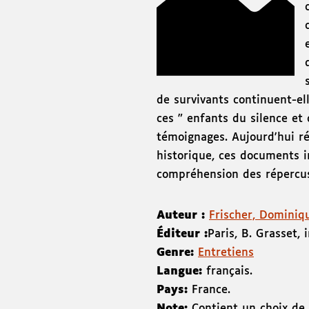
de survivants continuent-el
ces " enfants du silence et 
témoignages. Aujourd'hui ré
historique, ces documents i
compréhension des répercus
Auteur :
Frischer, Dominiq
Éditeur :
Paris
,
B. Grasset
,
Genre:
Entretiens
Langue:
français.
Pays:
France.
Note:
Contient un choix de