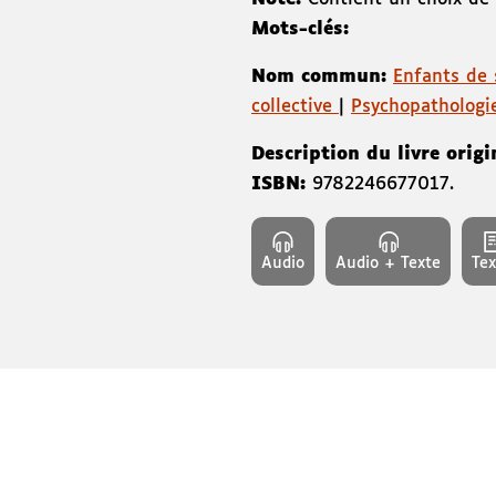
Mots-clés:
Nom commun:
Enfants de 
collective
|
Psychopathologi
Description du livre origi
ISBN:
9782246677017
.
Audio
Audio + Texte
Tex