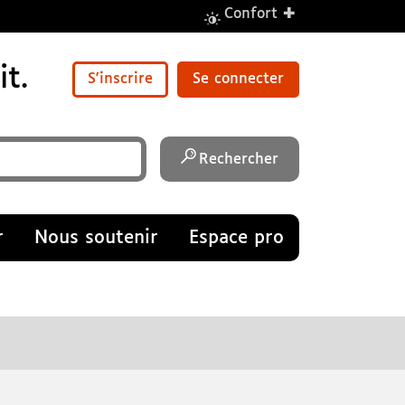
+
Confort
t.
S'inscrire
Se connecter
Rechercher
r
Nous soutenir
Espace pro