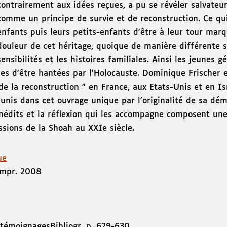
contrairement aux idées reçues, a pu se révéler salvateur
comme un principe de survie et de reconstruction. Ce qu
enfants puis leurs petits-enfants d'être à leur tour mar
douleur de cet héritage, quoique de manière différente se
sensibilités et les histoires familiales. Ainsi les jeunes 
les d'être hantées par l'Holocauste. Dominique Frischer e
de la reconstruction " en France, aux Etats-Unis et en Isra
unis dans cet ouvrage unique par l'originalité de sa dé
nédits et la réflexion qui les accompagne composent un
sions de la Shoah au XXIe siècle.
ue
impr. 2008
 témoignagesBibliogr. p. 629-630